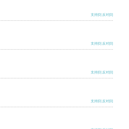
支持
[0]
反对
[0]
支持
[0]
反对
[0]
支持
[0]
反对
[0]
支持
[0]
反对
[0]