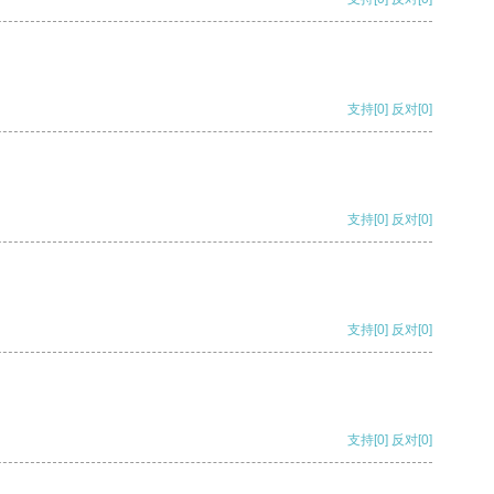
支持
[0]
反对
[0]
支持
[0]
反对
[0]
支持
[0]
反对
[0]
支持
[0]
反对
[0]