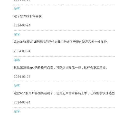
游客
这个软件我非常喜欢
2024-03-24
游客
这款加速器VPM应用程序已经为我们带来了无限的隐私和安全性保护。
2024-03-24
游客
这款加速器app的价格有点贵，可以适当降低一些，这样会更加亲民。
2024-03-24
游客
这款app的用户界面简洁明了，使用起来非常容易上手，让我能够快速熟悉
2024-03-24
游客