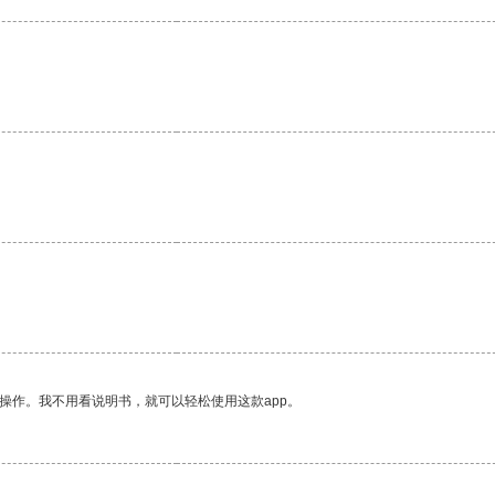
操作。我不用看说明书，就可以轻松使用这款app。