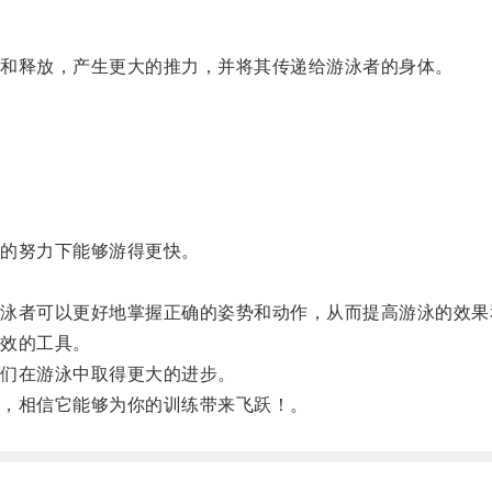
和释放，产生更大的推力，并将其传递给游泳者的身体。
的努力下能够游得更快。
者可以更好地掌握正确的姿势和动作，从而提高游泳的效果
效的工具。
们在游泳中取得更大的进步。
，相信它能够为你的训练带来飞跃！。