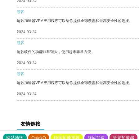
2024-03-24
游客
这款加速器VPM应用程序可以给你提供全球覆盖和最高安全性的连接。
2024-03-24
游客
这款软件的功能非常强大，使用起来非常方便。
2024-03-24
游客
这款加速器VPM应用程序可以给你提供全球覆盖和最高安全性的连接。
2024-03-24
友情链接
网站地图
QuickQ
旋风加速度器
旋风加速
坚果加速器