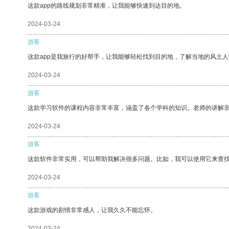
这款app的路线规划非常精准，让我能够快速到达目的地。
2024-03-24
游客
这款app是我旅行的好帮手，让我能够轻松找到目的地，了解当地的风土人
2024-03-24
游客
这款学习软件的课程内容非常丰富，涵盖了各个学科的知识。老师的讲解
2024-03-24
游客
这款软件非常实用，可以帮助我解决很多问题。比如，我可以使用它来查
2024-03-24
游客
这款游戏的剧情非常感人，让我久久不能忘怀。
2024-03-24