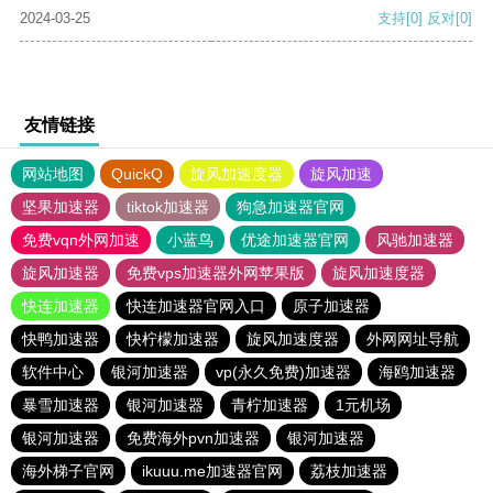
2024-03-25
支持
[0]
反对
[0]
友情链接
网站地图
QuickQ
旋风加速度器
旋风加速
坚果加速器
tiktok加速器
狗急加速器官网
免费vqn外网加速
小蓝鸟
优途加速器官网
风驰加速器
旋风加速器
免费vps加速器外网苹果版
旋风加速度器
快连加速器
快连加速器官网入口
原子加速器
快鸭加速器
快柠檬加速器
旋风加速度器
外网网址导航
软件中心
银河加速器
vp(永久免费)加速器
海鸥加速器
暴雪加速器
银河加速器
青柠加速器
1元机场
银河加速器
免费海外pvn加速器
银河加速器
海外梯子官网
ikuuu.me加速器官网
荔枝加速器