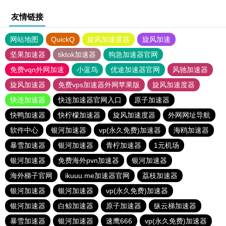
友情链接
网站地图
QuickQ
旋风加速度器
旋风加速
坚果加速器
tiktok加速器
狗急加速器官网
免费vqn外网加速
小蓝鸟
优途加速器官网
风驰加速器
旋风加速器
免费vps加速器外网苹果版
旋风加速度器
快连加速器
快连加速器官网入口
原子加速器
快鸭加速器
快柠檬加速器
旋风加速度器
外网网址导航
软件中心
银河加速器
vp(永久免费)加速器
海鸥加速器
暴雪加速器
银河加速器
青柠加速器
1元机场
银河加速器
免费海外pvn加速器
银河加速器
海外梯子官网
ikuuu.me加速器官网
荔枝加速器
银河加速器
银河加速器
vp(永久免费)加速器
银河加速器
白鲸加速器
原子加速器
纵云梯加速器
暴雪加速器
银河加速器
速鹰666
vp(永久免费)加速器