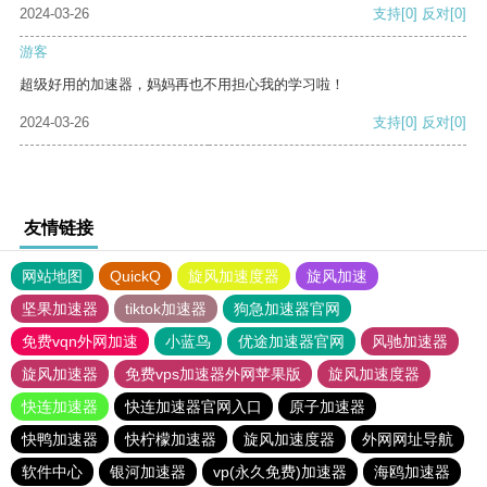
2024-03-26
支持
[0]
反对
[0]
游客
超级好用的加速器，妈妈再也不用担心我的学习啦！
2024-03-26
支持
[0]
反对
[0]
友情链接
网站地图
QuickQ
旋风加速度器
旋风加速
坚果加速器
tiktok加速器
狗急加速器官网
免费vqn外网加速
小蓝鸟
优途加速器官网
风驰加速器
旋风加速器
免费vps加速器外网苹果版
旋风加速度器
快连加速器
快连加速器官网入口
原子加速器
快鸭加速器
快柠檬加速器
旋风加速度器
外网网址导航
软件中心
银河加速器
vp(永久免费)加速器
海鸥加速器