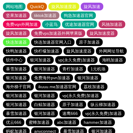
网站地图
QuickQ
旋风加速度器
旋风加速
坚果加速器
tiktok加速器
狗急加速器官网
免费vqn外网加速
小蓝鸟
优途加速器官网
风驰加速器
旋风加速器
免费vps加速器外网苹果版
旋风加速度器
快连加速器
快连加速器官网入口
原子加速器
快鸭加速器
快柠檬加速器
旋风加速度器
外网网址导航
软件中心
银河加速器
vp(永久免费)加速器
海鸥加速器
暴雪加速器
银河加速器
青柠加速器
1元机场
银河加速器
免费海外pvn加速器
银河加速器
海外梯子官网
ikuuu.me加速器官网
荔枝加速器
银河加速器
银河加速器
vp(永久免费)加速器
银河加速器
白鲸加速器
原子加速器
纵云梯加速器
暴雪加速器
银河加速器
速鹰666
vp(永久免费)加速器
优云666
蜜蜂加速器
abc加速器
hammer加速器
蚂蚁加速器
anyconnect
暴雪加速器
银河加速器