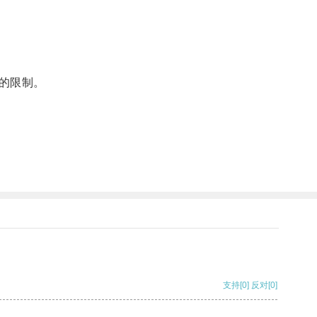
的限制。
支持
[0]
反对
[0]