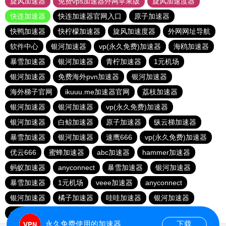
旋风加速器
免费vps加速器外网苹果版
旋风加速度器
快连加速器
快连加速器官网入口
原子加速器
快鸭加速器
快柠檬加速器
旋风加速度器
外网网址导航
软件中心
银河加速器
vp(永久免费)加速器
海鸥加速器
暴雪加速器
银河加速器
青柠加速器
1元机场
银河加速器
免费海外pvn加速器
银河加速器
海外梯子官网
ikuuu.me加速器官网
荔枝加速器
银河加速器
银河加速器
vp(永久免费)加速器
银河加速器
白鲸加速器
原子加速器
纵云梯加速器
暴雪加速器
银河加速器
速鹰666
vp(永久免费)加速器
优云666
蜜蜂加速器
abc加速器
hammer加速器
蚂蚁加速器
anyconnect
暴雪加速器
银河加速器
暴雪加速器
1元机场
veee加速器
anyconnect
银河加速器
橘子加速器
哇哇加速器
银河加速器
anyconnect
永久免费使用的加速器
下载