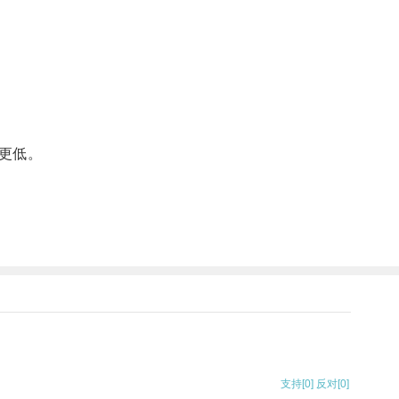
更低。
支持
[0]
反对
[0]