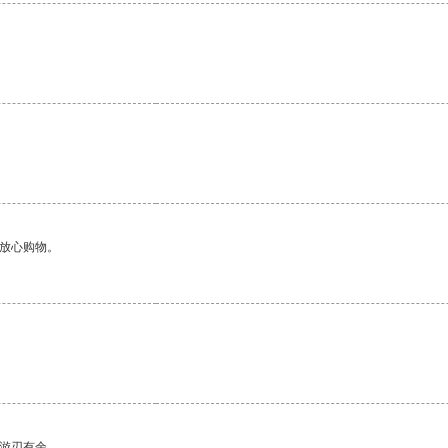
。
够放心购物。
中游刃有余。