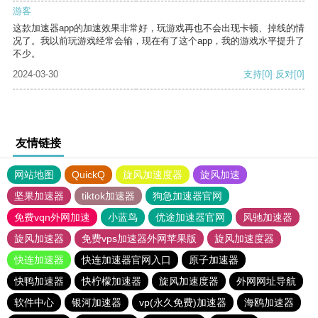
游客
这款加速器app的加速效果非常好，玩游戏再也不会出现卡顿、掉线的情
况了。我以前玩游戏经常会输，现在有了这个app，我的游戏水平提升了
不少。
2024-03-30
支持
[0]
反对
[0]
友情链接
网站地图
QuickQ
旋风加速度器
旋风加速
坚果加速器
tiktok加速器
狗急加速器官网
免费vqn外网加速
小蓝鸟
优途加速器官网
风驰加速器
旋风加速器
免费vps加速器外网苹果版
旋风加速度器
快连加速器
快连加速器官网入口
原子加速器
快鸭加速器
快柠檬加速器
旋风加速度器
外网网址导航
软件中心
银河加速器
vp(永久免费)加速器
海鸥加速器