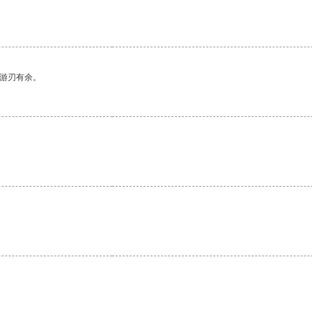
中游刃有余。
。