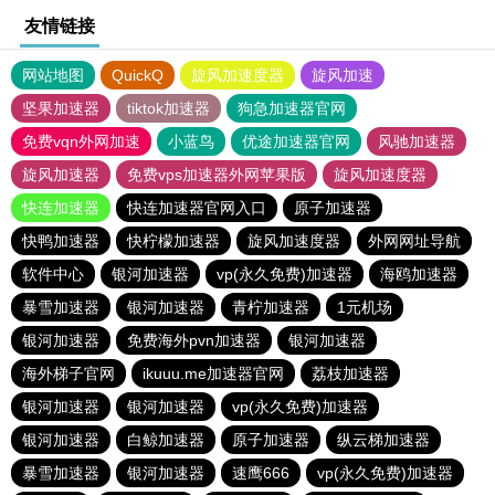
友情链接
网站地图
QuickQ
旋风加速度器
旋风加速
坚果加速器
tiktok加速器
狗急加速器官网
免费vqn外网加速
小蓝鸟
优途加速器官网
风驰加速器
旋风加速器
免费vps加速器外网苹果版
旋风加速度器
快连加速器
快连加速器官网入口
原子加速器
快鸭加速器
快柠檬加速器
旋风加速度器
外网网址导航
软件中心
银河加速器
vp(永久免费)加速器
海鸥加速器
暴雪加速器
银河加速器
青柠加速器
1元机场
银河加速器
免费海外pvn加速器
银河加速器
海外梯子官网
ikuuu.me加速器官网
荔枝加速器
银河加速器
银河加速器
vp(永久免费)加速器
银河加速器
白鲸加速器
原子加速器
纵云梯加速器
暴雪加速器
银河加速器
速鹰666
vp(永久免费)加速器