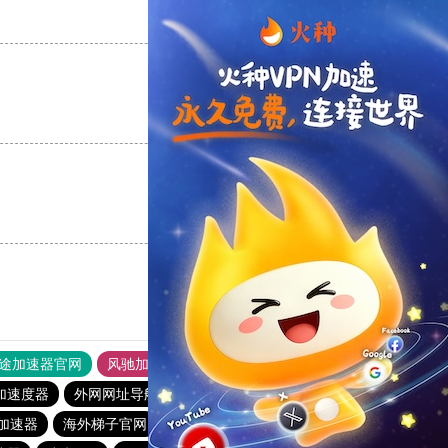
支持
[0]
反对
[0]
支持
[0]
反对
[0]
支持
[0]
反对
[0]
途加速器官网
风驰加速器
旋风加速器
加速度器
外网网址导航
软件中心
银河加速器
加速器
海外梯子官网
ikuuu.me加速器官网
荔枝加速器