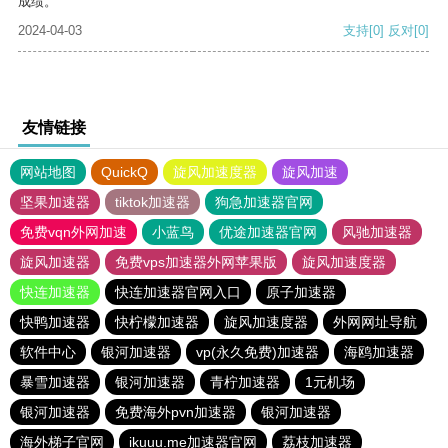
成绩。
2024-04-03
支持
[0]
反对
[0]
友情链接
网站地图
QuickQ
旋风加速度器
旋风加速
坚果加速器
tiktok加速器
狗急加速器官网
免费vqn外网加速
小蓝鸟
优途加速器官网
风驰加速器
旋风加速器
免费vps加速器外网苹果版
旋风加速度器
快连加速器
快连加速器官网入口
原子加速器
快鸭加速器
快柠檬加速器
旋风加速度器
外网网址导航
软件中心
银河加速器
vp(永久免费)加速器
海鸥加速器
暴雪加速器
银河加速器
青柠加速器
1元机场
银河加速器
免费海外pvn加速器
银河加速器
海外梯子官网
ikuuu.me加速器官网
荔枝加速器