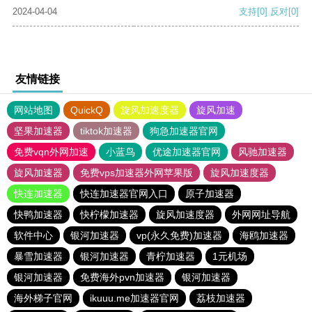
2024-04-04
支持
[0]
反对
[0]
友情链接
网站地图
QuickQ
旋风加速度器
旋风加速
坚果加速器
tiktok加速器
狗急加速器官网
免费vqn外网加速
小蓝鸟
优途加速器官网
风驰加速器
旋风加速器
免费vps加速器外网苹果版
旋风加速度器
快连加速器
快连加速器官网入口
原子加速器
快鸭加速器
快柠檬加速器
旋风加速度器
外网网址导航
软件中心
银河加速器
vp(永久免费)加速器
海鸥加速器
暴雪加速器
银河加速器
青柠加速器
1元机场
银河加速器
免费海外pvn加速器
银河加速器
海外梯子官网
ikuuu.me加速器官网
荔枝加速器