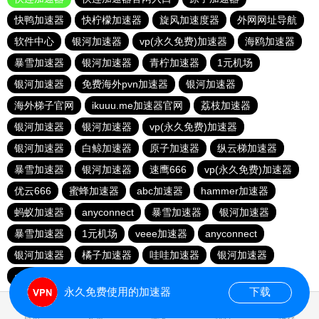
快鸭加速器
快柠檬加速器
旋风加速度器
外网网址导航
软件中心
银河加速器
vp(永久免费)加速器
海鸥加速器
暴雪加速器
银河加速器
青柠加速器
1元机场
银河加速器
免费海外pvn加速器
银河加速器
海外梯子官网
ikuuu.me加速器官网
荔枝加速器
银河加速器
银河加速器
vp(永久免费)加速器
银河加速器
白鲸加速器
原子加速器
纵云梯加速器
暴雪加速器
银河加速器
速鹰666
vp(永久免费)加速器
优云666
蜜蜂加速器
abc加速器
hammer加速器
蚂蚁加速器
anyconnect
暴雪加速器
银河加速器
暴雪加速器
1元机场
veee加速器
anyconnect
银河加速器
橘子加速器
哇哇加速器
银河加速器
anyconnect
永久免费使用的加速器
下载
0.033823s
首页
安卓
苹果
排行
推荐