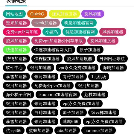
友情链接
网站地图
QuickQ
旋风加速度器
旋风加速
坚果加速器
tiktok加速器
狗急加速器官网
免费vqn外网加速
小蓝鸟
优途加速器官网
风驰加速器
旋风加速器
免费vps加速器外网苹果版
旋风加速度器
快连加速器
快连加速器官网入口
原子加速器
快鸭加速器
快柠檬加速器
旋风加速度器
外网网址导航
软件中心
银河加速器
vp(永久免费)加速器
海鸥加速器
暴雪加速器
银河加速器
青柠加速器
1元机场
银河加速器
免费海外pvn加速器
银河加速器
海外梯子官网
ikuuu.me加速器官网
荔枝加速器
银河加速器
银河加速器
vp(永久免费)加速器
银河加速器
白鲸加速器
原子加速器
纵云梯加速器
暴雪加速器
银河加速器
速鹰666
vp(永久免费)加速器
优云666
蜜蜂加速器
abc加速器
hammer加速器