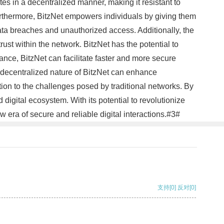
tes in a decentralized manner, making it resistant to
 Furthermore, BitzNet empowers individuals by giving them
ata breaches and unauthorized access. Additionally, the
rust within the network. BitzNet has the potential to
ance, BitzNet can facilitate faster and more secure
 decentralized nature of BitzNet can enhance
ution to the challenges posed by traditional networks. By
igital ecosystem. With its potential to revolutionize
w era of secure and reliable digital interactions.#3#
支持
[0]
反对
[0]