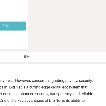
PC下载
排行
ily lives. However, concerns regarding privacy, security,
 in. BitzNet is a cutting-edge digital ecosystem that
Net ensures enhanced security, transparency, and reliable
ne of the key advantages of BitzNet is its ability to