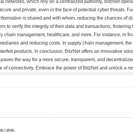
nal networks, which rely on a centralized authority, BitzNet opera
 secure and private, even in the face of potential cyber threats.
r information is shared and with whom, reducing the chances of d
to verify the integrity of their data and transactions, fostering t
ply chain management, healthcare, and more. For instance, in fin
ermediaries and reducing costs. In supply chain management, the
erfeit products. In conclusion, BitzNet offers an innovative sol
aves the way for a more secure, transparent, and decentralized d
ure of connectivity. Embrace the power of BitzNet and unlock a ne
。
够放心购物。