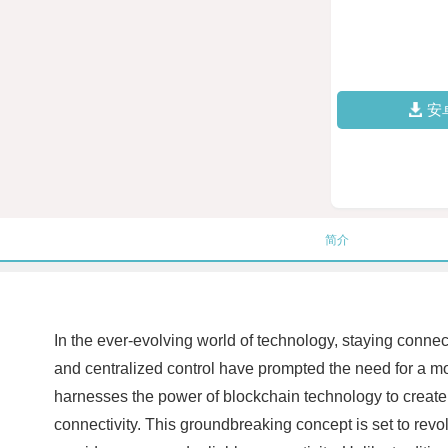
安
简介
In the ever-evolving world of technology, staying connec
and centralized control have prompted the need for a mo
harnesses the power of blockchain technology to create a
connectivity. This groundbreaking concept is set to revol