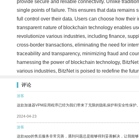
provide secure and reliable connectivity. Unlike traditio
single points of failure. This ensures that data remains
full control over their data. Users can choose how thei
transparent nature of blockchain technology enables users 
revolutionize various industries, including finance, sup
cross-border transactions, eliminating the need for int
traceability and transparency, minimizing fraud and count
harnessing the power of blockchain technology, BitzNet p
various industries, BitzNet is poised to redefine the fut
评论
游客
这款加速器VPM应用程序已经为我们带来了无限的隐私保护和安全性保护
2024-04-23
游客
这款app的售后服务非常完善，遇到问题总是能够得到妥善解决，让我能