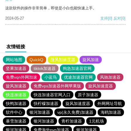
这款软件的操作非常简单，即使是小白也能快速上手。
2024-05-27
支持
[0]
反对
[0]
友情链接
网站地图
QuickQ
旋风加速度器
旋风加速
坚果加速器
tiktok加速器
狗急加速器官网
免费vqn外网加速
小蓝鸟
优途加速器官网
风驰加速器
旋风加速器
免费vps加速器外网苹果版
旋风加速度器
快连加速器
快连加速器官网入口
原子加速器
快鸭加速器
快柠檬加速器
旋风加速度器
外网网址导航
软件中心
银河加速器
vp(永久免费)加速器
海鸥加速器
暴雪加速器
银河加速器
青柠加速器
1元机场
银河加速器
免费海外pvn加速器
银河加速器