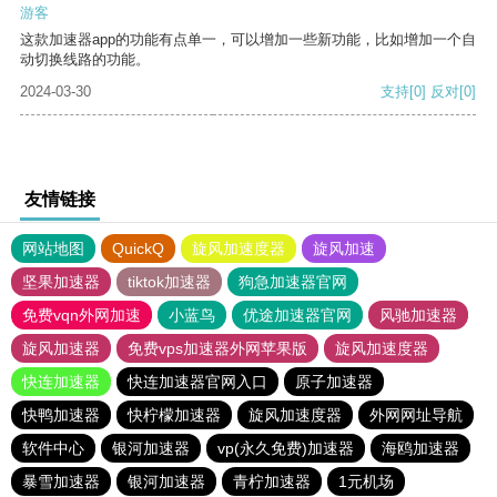
游客
这款加速器app的功能有点单一，可以增加一些新功能，比如增加一个自
动切换线路的功能。
2024-03-30
支持
[0]
反对
[0]
友情链接
网站地图
QuickQ
旋风加速度器
旋风加速
坚果加速器
tiktok加速器
狗急加速器官网
免费vqn外网加速
小蓝鸟
优途加速器官网
风驰加速器
旋风加速器
免费vps加速器外网苹果版
旋风加速度器
快连加速器
快连加速器官网入口
原子加速器
快鸭加速器
快柠檬加速器
旋风加速度器
外网网址导航
软件中心
银河加速器
vp(永久免费)加速器
海鸥加速器
暴雪加速器
银河加速器
青柠加速器
1元机场