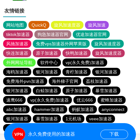
友情链接
网站地图
QuickQ
旋风加速度器
旋风加速
tiktok加速器
狗急加速器官网
优途加速器官网
风驰加速器
免费vps加速器外网苹果版
旋风加速度器
快连加速器
原子加速器
快鸭加速器
旋风加速度器
外网网址导航
软件中心
vp(永久免费)加速器
海鸥加速器
银河加速器
青柠加速器
银河加速器
免费海外pvn加速器
海外梯子官网
荔枝加速器
银河加速器
白鲸加速器
原子加速器
暴雪加速器
速鹰666
vp(永久免费)加速器
优云666
蜜蜂加速器
abc加速器
hammer加速器
蚂蚁加速器
anyconnect
银河加速器
暴雪加速器
1元机场
veee加速器
anyconnect
橘子加速器
银河加速器
永久免费使用的加速器
下载