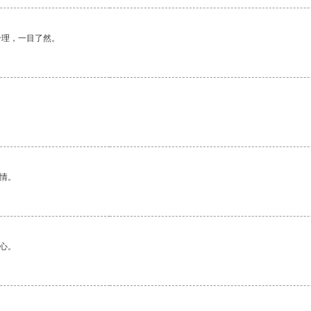
合理，一目了然。
情。
心。