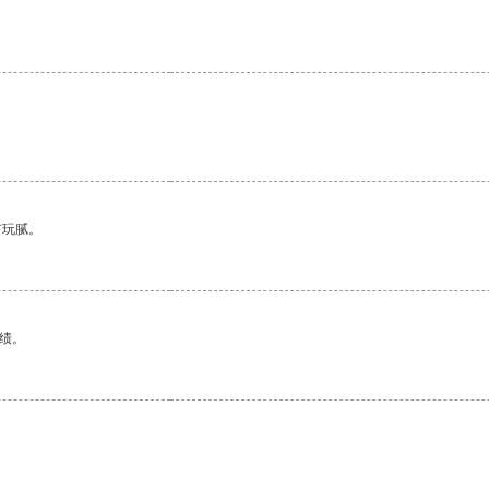
。
有玩腻。
绩。