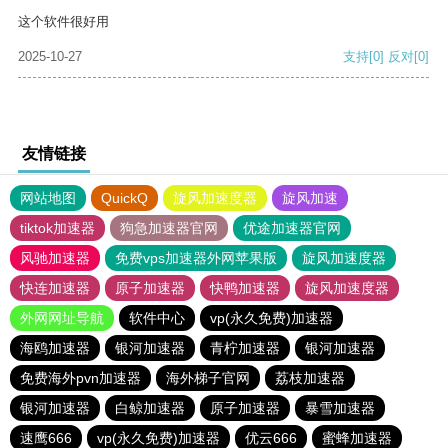
这个软件很好用
2025-10-27
支持
[0]
反对
[0]
友情链接
网站地图
QuickQ
旋风加速度器
旋风加速
tiktok加速器
狗急加速器官网
优途加速器官网
风驰加速器
免费vps加速器外网苹果版
旋风加速度器
快连加速器
原子加速器
快鸭加速器
旋风加速度器
外网网址导航
软件中心
vp(永久免费)加速器
海鸥加速器
银河加速器
青柠加速器
银河加速器
免费海外pvn加速器
海外梯子官网
荔枝加速器
银河加速器
白鲸加速器
原子加速器
暴雪加速器
速鹰666
vp(永久免费)加速器
优云666
蜜蜂加速器