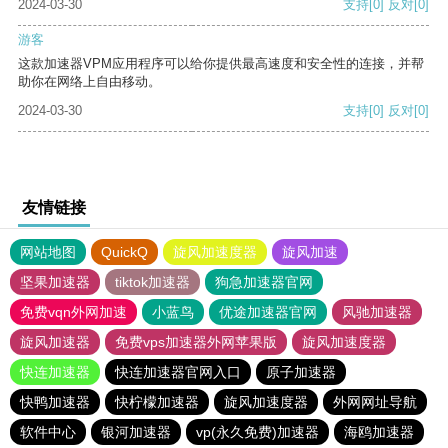
2024-03-30
支持
[0]
反对
[0]
游客
这款加速器VPM应用程序可以给你提供最高速度和安全性的连接，并帮
助你在网络上自由移动。
2024-03-30
支持
[0]
反对
[0]
友情链接
网站地图
QuickQ
旋风加速度器
旋风加速
坚果加速器
tiktok加速器
狗急加速器官网
免费vqn外网加速
小蓝鸟
优途加速器官网
风驰加速器
旋风加速器
免费vps加速器外网苹果版
旋风加速度器
快连加速器
快连加速器官网入口
原子加速器
快鸭加速器
快柠檬加速器
旋风加速度器
外网网址导航
软件中心
银河加速器
vp(永久免费)加速器
海鸥加速器