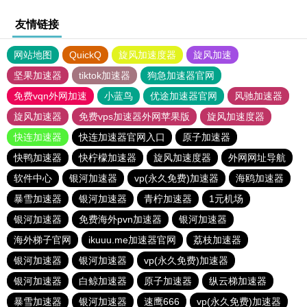
友情链接
网站地图
QuickQ
旋风加速度器
旋风加速
坚果加速器
tiktok加速器
狗急加速器官网
免费vqn外网加速
小蓝鸟
优途加速器官网
风驰加速器
旋风加速器
免费vps加速器外网苹果版
旋风加速度器
快连加速器
快连加速器官网入口
原子加速器
快鸭加速器
快柠檬加速器
旋风加速度器
外网网址导航
软件中心
银河加速器
vp(永久免费)加速器
海鸥加速器
暴雪加速器
银河加速器
青柠加速器
1元机场
银河加速器
免费海外pvn加速器
银河加速器
海外梯子官网
ikuuu.me加速器官网
荔枝加速器
银河加速器
银河加速器
vp(永久免费)加速器
银河加速器
白鲸加速器
原子加速器
纵云梯加速器
暴雪加速器
银河加速器
速鹰666
vp(永久免费)加速器