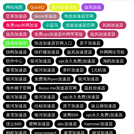
网站地图
QuickQ
旋风加速度器
旋风加速
坚果加速器
tiktok加速器
狗急加速器官网
免费vqn外网加速
小蓝鸟
优途加速器官网
风驰加速器
旋风加速器
免费vps加速器外网苹果版
旋风加速度器
快连加速器
快连加速器官网入口
原子加速器
快鸭加速器
快柠檬加速器
旋风加速度器
外网网址导航
软件中心
银河加速器
vp(永久免费)加速器
海鸥加速器
暴雪加速器
银河加速器
青柠加速器
1元机场
银河加速器
免费海外pvn加速器
银河加速器
海外梯子官网
ikuuu.me加速器官网
荔枝加速器
银河加速器
银河加速器
vp(永久免费)加速器
银河加速器
白鲸加速器
原子加速器
纵云梯加速器
暴雪加速器
银河加速器
速鹰666
vp(永久免费)加速器
优云666
蜜蜂加速器
abc加速器
hammer加速器
蚂蚁加速器
anyconnect
暴雪加速器
银河加速器