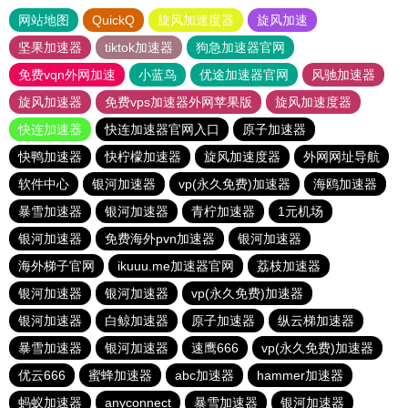
网站地图
QuickQ
旋风加速度器
旋风加速
坚果加速器
tiktok加速器
狗急加速器官网
免费vqn外网加速
小蓝鸟
优途加速器官网
风驰加速器
旋风加速器
免费vps加速器外网苹果版
旋风加速度器
快连加速器
快连加速器官网入口
原子加速器
快鸭加速器
快柠檬加速器
旋风加速度器
外网网址导航
软件中心
银河加速器
vp(永久免费)加速器
海鸥加速器
暴雪加速器
银河加速器
青柠加速器
1元机场
银河加速器
免费海外pvn加速器
银河加速器
海外梯子官网
ikuuu.me加速器官网
荔枝加速器
银河加速器
银河加速器
vp(永久免费)加速器
银河加速器
白鲸加速器
原子加速器
纵云梯加速器
暴雪加速器
银河加速器
速鹰666
vp(永久免费)加速器
优云666
蜜蜂加速器
abc加速器
hammer加速器
蚂蚁加速器
anyconnect
暴雪加速器
银河加速器