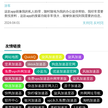
游客
这款app就像我的私人助理，随时随地为我的办公提供帮助。我经常需要
查找资料，这款app的搜索功能非常强大，能够快速找到我需要的信息。
2024-04-01
支持
[0]
反对
[0]
友情链接
网站地图
QuickQ
旋风加速度器
旋风加速
坚果加速器
tiktok加速器
狗急加速器官网
免费vqn外网加速
小蓝鸟
优途加速器官网
风驰加速器
旋风加速器
免费vps加速器外网苹果版
旋风加速度器
快连加速器
快连加速器官网入口
原子加速器
快鸭加速器
快柠檬加速器
旋风加速度器
外网网址导航
软件中心
银河加速器
vp(永久免费)加速器
海鸥加速器
暴雪加速器
银河加速器
青柠加速器
1元机场