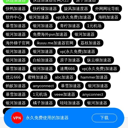
快连加速器
快连加速器官网入口
原子加速器
快鸭加速器
快柠檬加速器
旋风加速度器
外网网址导航
软件中心
银河加速器
vp(永久免费)加速器
海鸥加速器
暴雪加速器
银河加速器
青柠加速器
1元机场
银河加速器
免费海外pvn加速器
银河加速器
海外梯子官网
ikuuu.me加速器官网
荔枝加速器
银河加速器
银河加速器
vp(永久免费)加速器
银河加速器
白鲸加速器
原子加速器
纵云梯加速器
暴雪加速器
银河加速器
速鹰666
vp(永久免费)加速器
优云666
蜜蜂加速器
abc加速器
hammer加速器
蚂蚁加速器
anyconnect
暴雪加速器
银河加速器
暴雪加速器
1元机场
veee加速器
anyconnect
银河加速器
橘子加速器
哇哇加速器
银河加速器
anyconnect
永久免费使用的加速器
下载
0.026434s