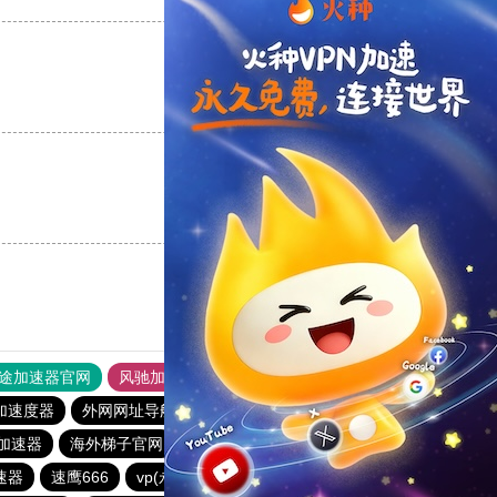
支持
[0]
反对
[0]
支持
[0]
反对
[0]
途加速器官网
风驰加速器
旋风加速器
加速度器
外网网址导航
软件中心
银河加速器
加速器
海外梯子官网
ikuuu.me加速器官网
荔枝加速器
速器
速鹰666
vp(永久免费)加速器
优云666
蜜蜂加速器