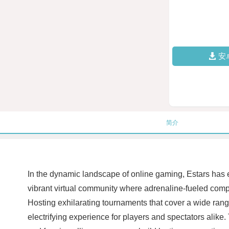
安
简介
In the dynamic landscape of online gaming, Estars has e
vibrant virtual community where adrenaline-fueled compet
Hosting exhilarating tournaments that cover a wide rang
electrifying experience for players and spectators alike