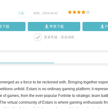
工具
|
时间：2024-04-01
|
卓下载
苹果下载
安卓市场，安全绿色
merged as a force to be reckoned with. Bringing together esport
itions unfold. Estars is no ordinary gaming platform; it represen
e of games, from the ever-popular Fortnite to strategic team bat
. The virtual community of Estars is where gaming enthusiasts fi