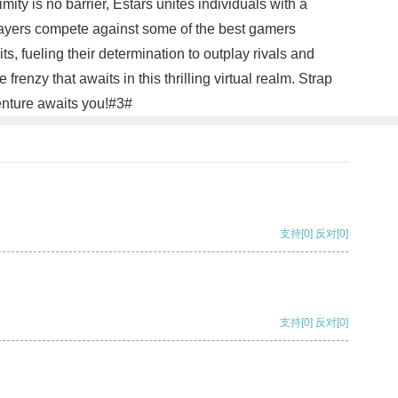
ity is no barrier, Estars unites individuals with a
players compete against some of the best gamers
s, fueling their determination to outplay rivals and
enzy that awaits in this thrilling virtual realm. Strap
venture awaits you!#3#
支持
[0]
反对
[0]
支持
[0]
反对
[0]