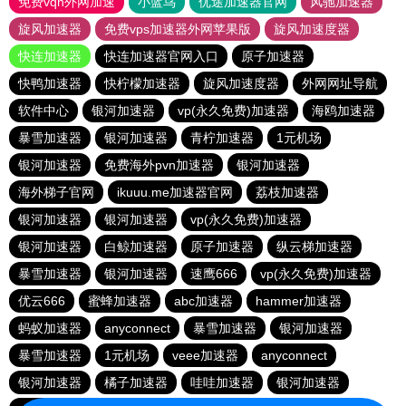
免费vqn外网加速
小蓝鸟
优途加速器官网
风驰加速器
旋风加速器
免费vps加速器外网苹果版
旋风加速度器
快连加速器
快连加速器官网入口
原子加速器
快鸭加速器
快柠檬加速器
旋风加速度器
外网网址导航
软件中心
银河加速器
vp(永久免费)加速器
海鸥加速器
暴雪加速器
银河加速器
青柠加速器
1元机场
银河加速器
免费海外pvn加速器
银河加速器
海外梯子官网
ikuuu.me加速器官网
荔枝加速器
银河加速器
银河加速器
vp(永久免费)加速器
银河加速器
白鲸加速器
原子加速器
纵云梯加速器
暴雪加速器
银河加速器
速鹰666
vp(永久免费)加速器
优云666
蜜蜂加速器
abc加速器
hammer加速器
蚂蚁加速器
anyconnect
暴雪加速器
银河加速器
暴雪加速器
1元机场
veee加速器
anyconnect
银河加速器
橘子加速器
哇哇加速器
银河加速器