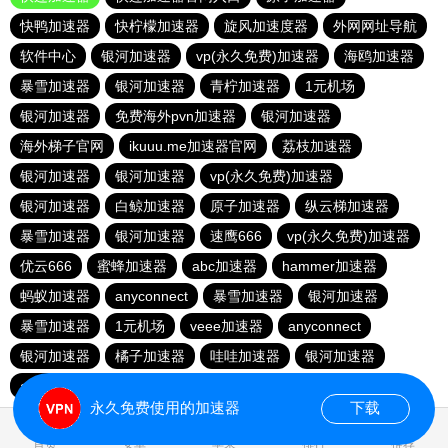
快鸭加速器
快柠檬加速器
旋风加速度器
外网网址导航
软件中心
银河加速器
vp(永久免费)加速器
海鸥加速器
暴雪加速器
银河加速器
青柠加速器
1元机场
银河加速器
免费海外pvn加速器
银河加速器
海外梯子官网
ikuuu.me加速器官网
荔枝加速器
银河加速器
银河加速器
vp(永久免费)加速器
银河加速器
白鲸加速器
原子加速器
纵云梯加速器
暴雪加速器
银河加速器
速鹰666
vp(永久免费)加速器
优云666
蜜蜂加速器
abc加速器
hammer加速器
蚂蚁加速器
anyconnect
暴雪加速器
银河加速器
暴雪加速器
1元机场
veee加速器
anyconnect
银河加速器
橘子加速器
哇哇加速器
银河加速器
anyconnect
永久免费使用的加速器
下载
0.057943s
首页
安卓
苹果
排行
推荐