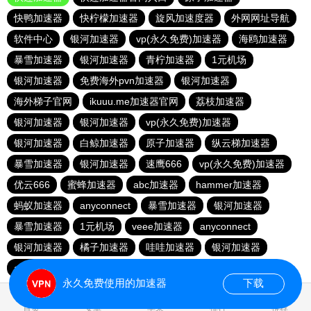
快鸭加速器
快柠檬加速器
旋风加速度器
外网网址导航
软件中心
银河加速器
vp(永久免费)加速器
海鸥加速器
暴雪加速器
银河加速器
青柠加速器
1元机场
银河加速器
免费海外pvn加速器
银河加速器
海外梯子官网
ikuuu.me加速器官网
荔枝加速器
银河加速器
银河加速器
vp(永久免费)加速器
银河加速器
白鲸加速器
原子加速器
纵云梯加速器
暴雪加速器
银河加速器
速鹰666
vp(永久免费)加速器
优云666
蜜蜂加速器
abc加速器
hammer加速器
蚂蚁加速器
anyconnect
暴雪加速器
银河加速器
暴雪加速器
1元机场
veee加速器
anyconnect
银河加速器
橘子加速器
哇哇加速器
银河加速器
anyconnect
永久免费使用的加速器
下载
0.041594s
首页
安卓
苹果
排行
推荐