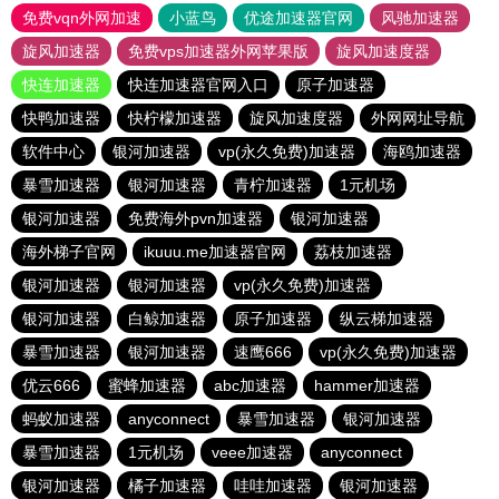
免费vqn外网加速
小蓝鸟
优途加速器官网
风驰加速器
旋风加速器
免费vps加速器外网苹果版
旋风加速度器
快连加速器
快连加速器官网入口
原子加速器
快鸭加速器
快柠檬加速器
旋风加速度器
外网网址导航
软件中心
银河加速器
vp(永久免费)加速器
海鸥加速器
暴雪加速器
银河加速器
青柠加速器
1元机场
银河加速器
免费海外pvn加速器
银河加速器
海外梯子官网
ikuuu.me加速器官网
荔枝加速器
银河加速器
银河加速器
vp(永久免费)加速器
银河加速器
白鲸加速器
原子加速器
纵云梯加速器
暴雪加速器
银河加速器
速鹰666
vp(永久免费)加速器
优云666
蜜蜂加速器
abc加速器
hammer加速器
蚂蚁加速器
anyconnect
暴雪加速器
银河加速器
暴雪加速器
1元机场
veee加速器
anyconnect
银河加速器
橘子加速器
哇哇加速器
银河加速器