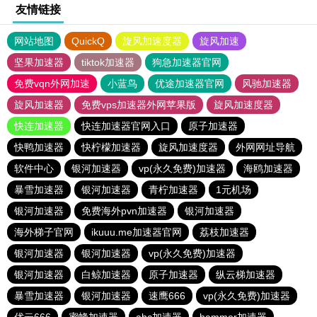
友情链接
网站地图
QuickQ
旋风加速度器
旋风加速
坚果加速器
tiktok加速器
狗急加速器官网
免费vqn外网加速
小蓝鸟
优途加速器官网
风驰加速器
旋风加速器
免费vps加速器外网苹果版
旋风加速度器
快连加速器
快连加速器官网入口
原子加速器
快鸭加速器
快柠檬加速器
旋风加速度器
外网网址导航
软件中心
银河加速器
vp(永久免费)加速器
海鸥加速器
暴雪加速器
银河加速器
青柠加速器
1元机场
银河加速器
免费海外pvn加速器
银河加速器
海外梯子官网
ikuuu.me加速器官网
荔枝加速器
银河加速器
银河加速器
vp(永久免费)加速器
银河加速器
白鲸加速器
原子加速器
纵云梯加速器
暴雪加速器
银河加速器
速鹰666
vp(永久免费)加速器