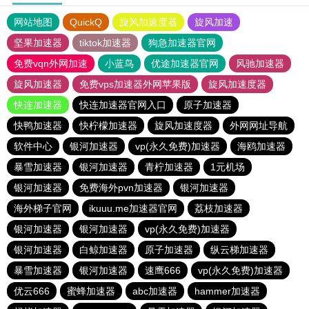
网站地图
QuickQ
旋风加速度器
旋风加速
坚果加速器
tiktok加速器
狗急加速器官网
免费vqn外网加速
小蓝鸟
优途加速器官网
风驰加速器
旋风加速器
免费vps加速器外网苹果版
旋风加速度器
快连加速器
快连加速器官网入口
原子加速器
快鸭加速器
快柠檬加速器
旋风加速度器
外网网址导航
软件中心
银河加速器
vp(永久免费)加速器
海鸥加速器
暴雪加速器
银河加速器
青柠加速器
1元机场
银河加速器
免费海外pvn加速器
银河加速器
海外梯子官网
ikuuu.me加速器官网
荔枝加速器
银河加速器
银河加速器
vp(永久免费)加速器
银河加速器
白鲸加速器
原子加速器
纵云梯加速器
暴雪加速器
银河加速器
速鹰666
vp(永久免费)加速器
优云666
蜜蜂加速器
abc加速器
hammer加速器