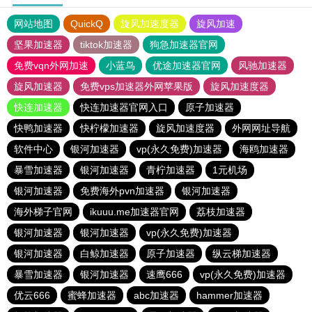
网站地图
QuickQ
旋风加速度器
旋风加速
坚果加速器
tiktok加速器
狗急加速器官网
免费vqn外网加速
小蓝鸟
优途加速器官网
风驰加速器
旋风加速器
免费vps加速器外网苹果版
旋风加速度器
快连加速器
快连加速器官网入口
原子加速器
快鸭加速器
快柠檬加速器
旋风加速度器
外网网址导航
软件中心
银河加速器
vp(永久免费)加速器
海鸥加速器
暴雪加速器
银河加速器
青柠加速器
1元机场
银河加速器
免费海外pvn加速器
银河加速器
海外梯子官网
ikuuu.me加速器官网
荔枝加速器
银河加速器
银河加速器
vp(永久免费)加速器
银河加速器
白鲸加速器
原子加速器
纵云梯加速器
暴雪加速器
银河加速器
速鹰666
vp(永久免费)加速器
优云666
蜜蜂加速器
abc加速器
hammer加速器