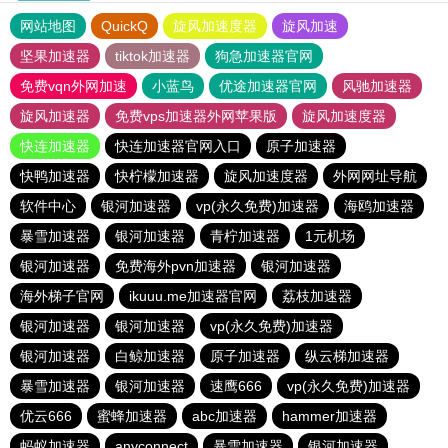
网站地图
QuickQ
旋风加速度器
旋风加速
坚果加速器
tiktok加速器
狗急加速器官网
免费vqn外网加速
小蓝鸟
优途加速器官网
风驰加速器
旋风加速器
免费vps加速器外网苹果版
旋风加速度器
快连加速器
快连加速器官网入口
原子加速器
快鸭加速器
快柠檬加速器
旋风加速度器
外网网址导航
软件中心
银河加速器
vp(永久免费)加速器
海鸥加速器
暴雪加速器
银河加速器
青柠加速器
1元机场
银河加速器
免费海外pvn加速器
银河加速器
海外梯子官网
ikuuu.me加速器官网
荔枝加速器
银河加速器
银河加速器
vp(永久免费)加速器
银河加速器
白鲸加速器
原子加速器
纵云梯加速器
暴雪加速器
银河加速器
速鹰666
vp(永久免费)加速器
优云666
蜜蜂加速器
abc加速器
hammer加速器
蚂蚁加速器
anyconnect
暴雪加速器
银河加速器