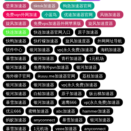
坚果加速器
tiktok加速器
狗急加速器官网
免费vqn外网加速
小蓝鸟
优途加速器官网
风驰加速器
旋风加速器
免费vps加速器外网苹果版
旋风加速度器
快连加速器
快连加速器官网入口
原子加速器
快鸭加速器
快柠檬加速器
旋风加速度器
外网网址导航
软件中心
银河加速器
vp(永久免费)加速器
海鸥加速器
暴雪加速器
银河加速器
青柠加速器
1元机场
银河加速器
免费海外pvn加速器
银河加速器
海外梯子官网
ikuuu.me加速器官网
荔枝加速器
银河加速器
银河加速器
vp(永久免费)加速器
银河加速器
白鲸加速器
原子加速器
纵云梯加速器
暴雪加速器
银河加速器
速鹰666
vp(永久免费)加速器
优云666
蜜蜂加速器
abc加速器
hammer加速器
蚂蚁加速器
anyconnect
暴雪加速器
银河加速器
暴雪加速器
1元机场
veee加速器
anyconnect