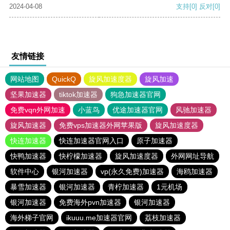
2024-04-08
支持
[0]
反对
[0]
友情链接
网站地图
QuickQ
旋风加速度器
旋风加速
坚果加速器
tiktok加速器
狗急加速器官网
免费vqn外网加速
小蓝鸟
优途加速器官网
风驰加速器
旋风加速器
免费vps加速器外网苹果版
旋风加速度器
快连加速器
快连加速器官网入口
原子加速器
快鸭加速器
快柠檬加速器
旋风加速度器
外网网址导航
软件中心
银河加速器
vp(永久免费)加速器
海鸥加速器
暴雪加速器
银河加速器
青柠加速器
1元机场
银河加速器
免费海外pvn加速器
银河加速器
海外梯子官网
ikuuu.me加速器官网
荔枝加速器