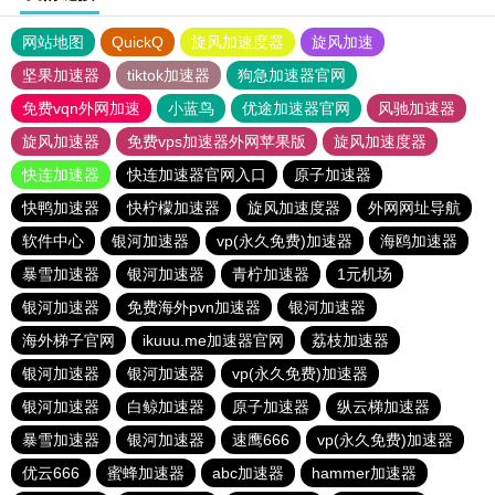
网站地图
QuickQ
旋风加速度器
旋风加速
坚果加速器
tiktok加速器
狗急加速器官网
免费vqn外网加速
小蓝鸟
优途加速器官网
风驰加速器
旋风加速器
免费vps加速器外网苹果版
旋风加速度器
快连加速器
快连加速器官网入口
原子加速器
快鸭加速器
快柠檬加速器
旋风加速度器
外网网址导航
软件中心
银河加速器
vp(永久免费)加速器
海鸥加速器
暴雪加速器
银河加速器
青柠加速器
1元机场
银河加速器
免费海外pvn加速器
银河加速器
海外梯子官网
ikuuu.me加速器官网
荔枝加速器
银河加速器
银河加速器
vp(永久免费)加速器
银河加速器
白鲸加速器
原子加速器
纵云梯加速器
暴雪加速器
银河加速器
速鹰666
vp(永久免费)加速器
优云666
蜜蜂加速器
abc加速器
hammer加速器