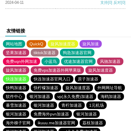
2024-04-11
支持
[0]
反对
[0]
友情链接
网站地图
QuickQ
旋风加速度器
旋风加速
坚果加速器
tiktok加速器
狗急加速器官网
免费vqn外网加速
小蓝鸟
优途加速器官网
风驰加速器
旋风加速器
免费vps加速器外网苹果版
旋风加速度器
快连加速器
快连加速器官网入口
原子加速器
快鸭加速器
快柠檬加速器
旋风加速度器
外网网址导航
软件中心
银河加速器
vp(永久免费)加速器
海鸥加速器
暴雪加速器
银河加速器
青柠加速器
1元机场
银河加速器
免费海外pvn加速器
银河加速器
海外梯子官网
ikuuu.me加速器官网
荔枝加速器