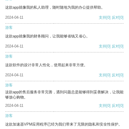
这款app就像我的私人助理，随时随地为我的办公提供帮助。
2024-04-11
支持
[0]
反对
[0]
游客
这款app就像我的财务顾问，让我能够省钱又省心。
2024-04-11
支持
[0]
反对
[0]
游客
这款软件的设计非常人性化，使用起来非常方便。
2024-04-11
支持
[0]
反对
[0]
游客
这款app的售后服务非常完善，遇到问题总是能够得到妥善解决，让我能
够放心购物。
2024-04-11
支持
[0]
反对
[0]
游客
这款加速器VPM应用程序已经为我们带来了无限的隐私和安全性保护。