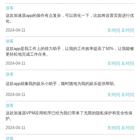
游客
这款加速器app的操作有点复杂，可以简化一下，比如将设置页面进行优
化。
2024-04-11
支持
[0]
反对
[0]
游客
这款app是我工作上的得力助手，让我的工作效率提高了50%，让我能够
更轻松地完成工作任务。
2024-04-11
支持
[0]
反对
[0]
游客
这款app就像我的娱乐小助手，随时随地为我的娱乐提供帮助。
2024-04-11
支持
[0]
反对
[0]
游客
这款加速器VPM应用程序已经为我们带来了无限的隐私保护和安全性保
护。
2024-04-11
支持
[0]
反对
[0]
游客