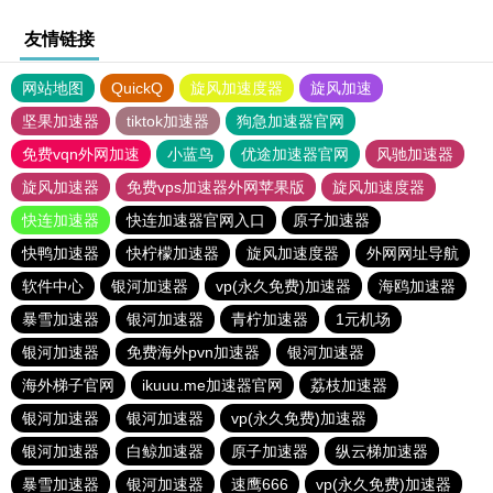
友情链接
网站地图
QuickQ
旋风加速度器
旋风加速
坚果加速器
tiktok加速器
狗急加速器官网
免费vqn外网加速
小蓝鸟
优途加速器官网
风驰加速器
旋风加速器
免费vps加速器外网苹果版
旋风加速度器
快连加速器
快连加速器官网入口
原子加速器
快鸭加速器
快柠檬加速器
旋风加速度器
外网网址导航
软件中心
银河加速器
vp(永久免费)加速器
海鸥加速器
暴雪加速器
银河加速器
青柠加速器
1元机场
银河加速器
免费海外pvn加速器
银河加速器
海外梯子官网
ikuuu.me加速器官网
荔枝加速器
银河加速器
银河加速器
vp(永久免费)加速器
银河加速器
白鲸加速器
原子加速器
纵云梯加速器
暴雪加速器
银河加速器
速鹰666
vp(永久免费)加速器