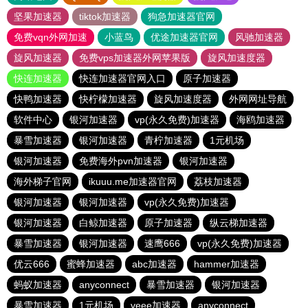
坚果加速器
tiktok加速器
狗急加速器官网
免费vqn外网加速
小蓝鸟
优途加速器官网
风驰加速器
旋风加速器
免费vps加速器外网苹果版
旋风加速度器
快连加速器
快连加速器官网入口
原子加速器
快鸭加速器
快柠檬加速器
旋风加速度器
外网网址导航
软件中心
银河加速器
vp(永久免费)加速器
海鸥加速器
暴雪加速器
银河加速器
青柠加速器
1元机场
银河加速器
免费海外pvn加速器
银河加速器
海外梯子官网
ikuuu.me加速器官网
荔枝加速器
银河加速器
银河加速器
vp(永久免费)加速器
银河加速器
白鲸加速器
原子加速器
纵云梯加速器
暴雪加速器
银河加速器
速鹰666
vp(永久免费)加速器
优云666
蜜蜂加速器
abc加速器
hammer加速器
蚂蚁加速器
anyconnect
暴雪加速器
银河加速器
暴雪加速器
1元机场
veee加速器
anyconnect