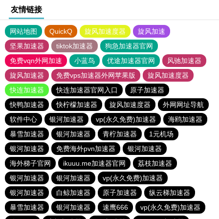
友情链接
网站地图
QuickQ
旋风加速度器
旋风加速
坚果加速器
tiktok加速器
狗急加速器官网
免费vqn外网加速
小蓝鸟
优途加速器官网
风驰加速器
旋风加速器
免费vps加速器外网苹果版
旋风加速度器
快连加速器
快连加速器官网入口
原子加速器
快鸭加速器
快柠檬加速器
旋风加速度器
外网网址导航
软件中心
银河加速器
vp(永久免费)加速器
海鸥加速器
暴雪加速器
银河加速器
青柠加速器
1元机场
银河加速器
免费海外pvn加速器
银河加速器
海外梯子官网
ikuuu.me加速器官网
荔枝加速器
银河加速器
银河加速器
vp(永久免费)加速器
银河加速器
白鲸加速器
原子加速器
纵云梯加速器
暴雪加速器
银河加速器
速鹰666
vp(永久免费)加速器