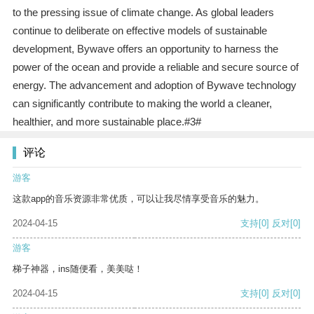
to the pressing issue of climate change. As global leaders
continue to deliberate on effective models of sustainable
development, Bywave offers an opportunity to harness the
power of the ocean and provide a reliable and secure source of
energy. The advancement and adoption of Bywave technology
can significantly contribute to making the world a cleaner,
healthier, and more sustainable place.#3#
评论
游客
这款app的音乐资源非常优质，可以让我尽情享受音乐的魅力。
2024-04-15
支持
[0]
反对
[0]
游客
梯子神器，ins随便看，美美哒！
2024-04-15
支持
[0]
反对
[0]