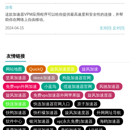
游客
这款加速器VPM应用程序可以给你提供最高速度和安全性的连接，并帮
助你在网络上自由移动。
2024-04-15
支持
[0]
反对
[0]
友情链接
网站地图
QuickQ
旋风加速度器
旋风加速
坚果加速器
tiktok加速器
狗急加速器官网
免费vqn外网加速
小蓝鸟
优途加速器官网
风驰加速器
旋风加速器
免费vps加速器外网苹果版
旋风加速度器
快连加速器
快连加速器官网入口
原子加速器
快鸭加速器
快柠檬加速器
旋风加速度器
外网网址导航
软件中心
银河加速器
vp(永久免费)加速器
海鸥加速器