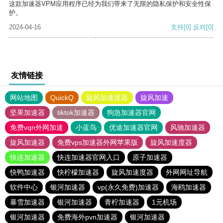
这款加速器VPM应用程序已经为我们带来了无限的隐私保护和安全性保
护。
2024-04-16
支持
[0]
反对
[0]
友情链接
网站地图
QuickQ
旋风加速度器
旋风加速
坚果加速器
tiktok加速器
狗急加速器官网
免费vqn外网加速
小蓝鸟
优途加速器官网
风驰加速器
旋风加速器
免费vps加速器外网苹果版
旋风加速度器
快连加速器
快连加速器官网入口
原子加速器
快鸭加速器
快柠檬加速器
旋风加速度器
外网网址导航
软件中心
银河加速器
vp(永久免费)加速器
海鸥加速器
暴雪加速器
银河加速器
青柠加速器
1元机场
银河加速器
免费海外pvn加速器
银河加速器