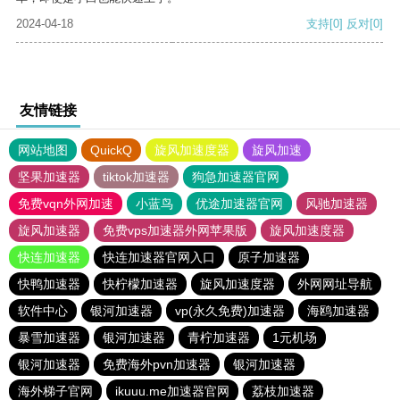
2024-04-18
支持
[0]
反对
[0]
友情链接
网站地图
QuickQ
旋风加速度器
旋风加速
坚果加速器
tiktok加速器
狗急加速器官网
免费vqn外网加速
小蓝鸟
优途加速器官网
风驰加速器
旋风加速器
免费vps加速器外网苹果版
旋风加速度器
快连加速器
快连加速器官网入口
原子加速器
快鸭加速器
快柠檬加速器
旋风加速度器
外网网址导航
软件中心
银河加速器
vp(永久免费)加速器
海鸥加速器
暴雪加速器
银河加速器
青柠加速器
1元机场
银河加速器
免费海外pvn加速器
银河加速器
海外梯子官网
ikuuu.me加速器官网
荔枝加速器